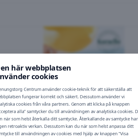
en här webbplatsen
nvänder cookies
enungstorg Centrum använder cookie-teknik för att säkerställa att
bbplatsen fungerar korrekt och säkert. Dessutom använder vi
alytiska cookies från våra partners. Genom att klicka på knappen
cceptera alla” samtycker du till användningen av analytiska cookies. 
n när som helst återkalla ditt samtycke. Återkallande av samtycke har
sokost. Giftfria och utan hormonstörande ämnen.
gen retroaktiv verkan. Dessutom kan du när som helst anpassa ditt
mtycke till användningen av cookies med hjälp av knappen ”Visa