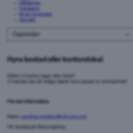
Hållbarhet
Feedback
Bli en hyresgäst
Aktuellt
Öppettider
Hyra bostad eller kontorslokal
Söker ni kontor, lager eller lokal?
Vi kanske har ett ledigt objekt som passar er verksamhet!
För mer information.
Maila:
caroline.ronnborg@citycon.com
För bostad på Stenungstorg