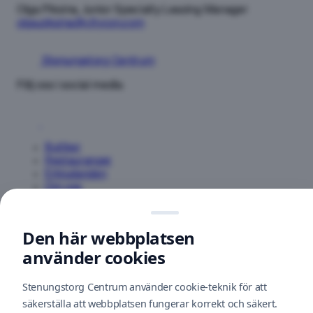
Olga Piksina, Junior Specialty Leasing Manager
olga.piksina@citycon.com
Stenungstorg Centrum
Följ oss i social media
Butiker
Restauranger
Erbjudanden
Om oss
Öppettider
Hitta hit
Den här webbplatsen
Kontakt
använder cookies
Parkering
Service
Bli en hyresgäst
Stenungstorg Centrum använder cookie-teknik för att
Nyhetsbrev
säkerställa att webbplatsen fungerar korrekt och säkert.
Hållbarhet