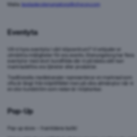
Maila:
bostader.stenungstorg@citycon.com
Eventyta
Vill ni hyra eventyta i vårt köpcentrum? Vi erbjuder er
utmärkta möjligheter för era events. Stenungstorg har flera
eventytor med stort kundflöde där ni på bästa sätt kan
marknadsföra era tjänster eller produkter.
Traditionella mediekanaler representerar en marknad som
ofta är långt från köptillfället men på våra allmänytor når ni
en stor kundström som redan är i köptankar.
Pop-Up
Pop-up store – framtidens butik!