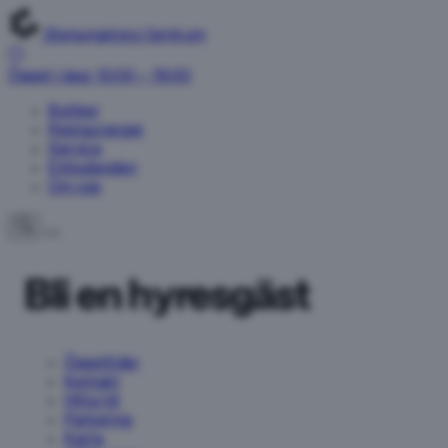
Stenungstorg Centrum
Öppet i dag: 10:00 – 19:00
Butiker
Restauranger
Service
Erbjudanden
Om oss
Bli en hyresgäst
Öppettider
Kontakt
Hitta hit
Parkering
Karta