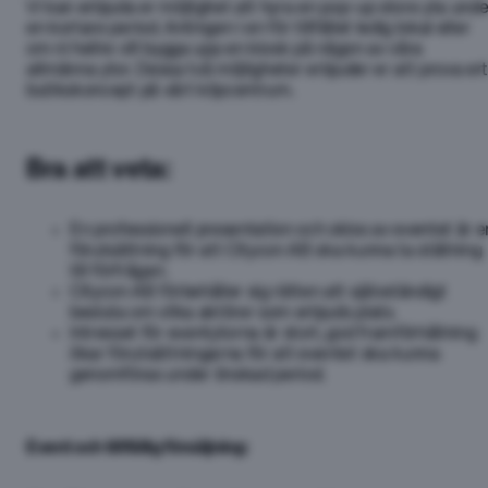
Vi kan erbjuda er möjlighet att hyra en pop-up store yta unde
en kortare period. Antingen i en för tillfället ledig lokal eller
om ni hellre vill bygga upp en kiosk på någon av våra
allmänna ytor. Dessa två möjligheter erbjuder er att prova er
butikskoncept på vårt köpcentrum.
Bra att veta:
En professionell presentation och skiss av eventet är e
förutsättning för att Citycon AB ska kunna ta ställning
till förfrågan.
Citycon AB förbehåller sig rätten att självständigt
besluta om vilka aktörer som erbjuds plats.
Intresset för eventytorna är stort, god framförhållning
ökar förutsättningarna för att eventet ska kunna
genomföras under önskad period.
Event och tillfällig försäljning: