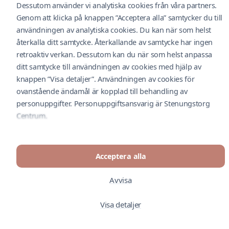
Dessutom använder vi analytiska cookies från våra partners.
Feedback
Cookiepolicy
Genom att klicka på knappen ”Acceptera alla” samtycker du till
O
användningen av analytiska cookies. Du kan när som helst
återkalla ditt samtycke. Återkallande av samtycke har ingen
Cityconportal
retroaktiv verkan. Dessutom kan du när som helst anpassa
Dataskyddsbekrivning
ditt samtycke till användningen av cookies med hjälp av
Följ oss i social media
knappen ”Visa detaljer”. Användningen av cookies för
A
ovanstående ändamål är kopplad till behandling av
personuppgifter. Personuppgiftsansvarig är Stenungstorg
A
© Stenungstorg Centrum 2026. Drivs av Nextima.
Centrum.
P
Feedback
Acceptera alla
Avvisa
C
Visa detaljer
a