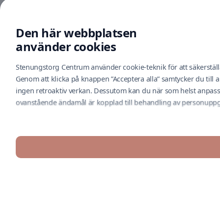
Den här webbplatsen
använder cookies
Stenungstorg Centrum använder cookie-teknik för att säkerställ
Genom att klicka på knappen ”Acceptera alla” samtycker du till 
ingen retroaktiv verkan. Dessutom kan du när som helst anpassa
ovanstående ändamål är kopplad till behandling av personuppg