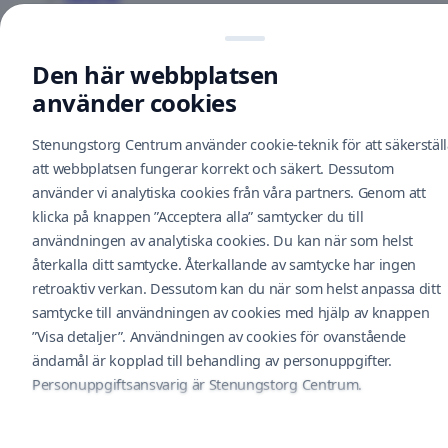
Apoteket
AB
Kontakt
Ground
Parkering
Floor
Den här webbplatsen
Service
Bli en hyresgäst
använder cookies
Aqua
Nyhetsbrev
Hår
Hållbarhet
Ground
Stenungstorg Centrum använder cookie-teknik för att säkerstäl
Feedback
Floor
att webbplatsen fungerar korrekt och säkert. Dessutom
Cookiepolicy
använder vi analytiska cookies från våra partners. Genom att
Arcus
klicka på knappen ”Acceptera alla” samtycker du till
utbildning
Cityconportal
&
användningen av analytiska cookies. Du kan när som helst
Dataskyddsbekrivning
jobbförmedling
återkalla ditt samtycke. Återkallande av samtycke har ingen
Floor
Följ oss i social media
1
retroaktiv verkan. Dessutom kan du när som helst anpassa ditt
samtycke till användningen av cookies med hjälp av knappen
Baby
”Visa detaljer”. Användningen av cookies för ovanstående
Lounge
© Stenungstorg Centrum 2026. Drivs av Nextima.
ändamål är kopplad till behandling av personuppgifter.
Ground
Floor
Personuppgiftsansvarig är Stenungstorg Centrum.
BANKOMAT
kontantcenter
Feedback