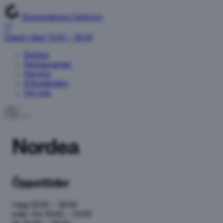
Stenungstorg Centrum
Öppet i dag: 11:00 – 16:00
Butiker
Restauranger
Service
Erbjudanden
Om oss
Nordea
Öppettider
I dag
12:00 – 18:00
mån–fre
10:00 – 21:00