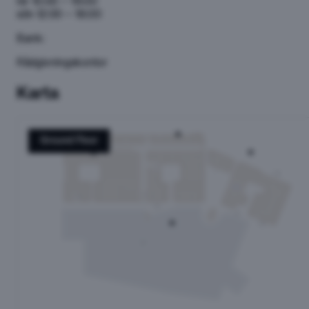
lör
10:00 – 19:00
sön
12:00 – 18:00
Bank:
Rådgivningskontor
Karta
Ground Floor