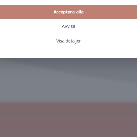
Acceptera alla
Avvisa
Visa detaljer