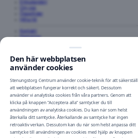
butik
Hjärtat
Erbjudanden
Ground
Om oss
Floor
Öppettider
Hitta hit
Apoteket
AB
Kontakt
Ground
Parkering
Floor
Service
Bli en hyresgäst
Aqua
Nyhetsbrev
Den här webbplatsen
Hår
Hållbarhet
Ground
använder cookies
Feedback
Floor
Cookiepolicy
Stenungstorg Centrum använder cookie-teknik för att säkerstäl
Arcus
utbildning
att webbplatsen fungerar korrekt och säkert. Dessutom
Cityconportal
&
använder vi analytiska cookies från våra partners. Genom att
Dataskyddsbekrivning
jobbförmedling
klicka på knappen ”Acceptera alla” samtycker du till
Floor
Följ oss i social media
1
användningen av analytiska cookies. Du kan när som helst
återkalla ditt samtycke. Återkallande av samtycke har ingen
Baby
retroaktiv verkan. Dessutom kan du när som helst anpassa ditt
Lounge
© Stenungstorg Centrum 2026. Drivs av Nextima.
samtycke till användningen av cookies med hjälp av knappen
Ground
Floor