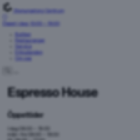
Stenungstorg Centrum
Öppet i dag: 10:00 – 19:00
Butiker
Restauranger
Service
Erbjudanden
Om oss
Espresso House
Öppettider
I dag
08:00 – 19:00
mån–fre
08:00 – 19:00