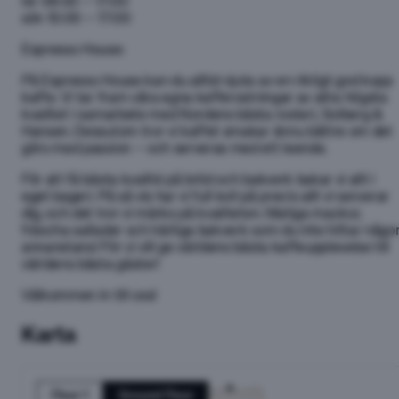
lör
09:00 – 17:00
sön
10:00 – 17:00
Espresso House:
På Espresso House kan du alltid njuta av en riktigt god kopp
kaffe. Vi tar fram våra egna kafferostningar av allra högsta
kvalitet i samarbete med Nordens bästa rosteri, Solberg &
Hansen. Dessutom tror vi kaffet smakar ännu bättre om det
görs med passion – och serveras med ett leende.
För att få bästa kvalité på bröd och bakverk bakar vi allt i
eget bageri. På så vis har vi full koll på precis allt vi serverar
dig, och det tror vi märks på kvaliteten. Matiga mackor,
fräscha sallader och härliga bakverk som du inte hittar någo
annanstans! För vi vill ge världens bästa kaffeupplevelse till
världens bästa gäster!
Välkommen in till oss!
Karta
Floor 1
Ground Floor