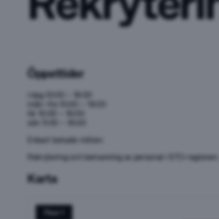
Rekryteri
Öppettider
I dag
10:00 – 19:00
mån–fre
10:00 – 19:00
lör
10:00 – 16:00
sön
11:00 – 16:00
Enbart bokade möten:
Rekrytering och bemanning av personal i STO-regionen.
Karta
Floor 1