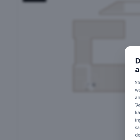
D
a
St
we
an
”A
ka
in
sa
de