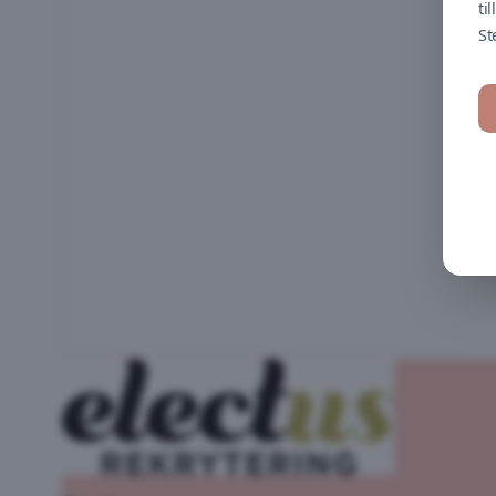
ti
St