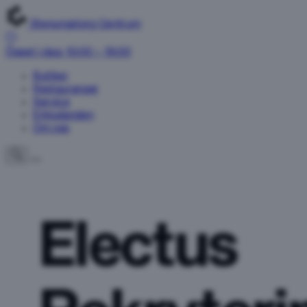
Stenungstorg Centrum
Öppet i dag: 10:00 – 19:00
Butiker
Restauranger
Service
Erbjudanden
Om oss
Electus