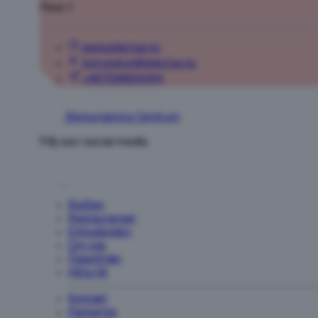
Floor 1
www.electus.nu
tom.sjotun@electus.nu
+46739800044
Stenungstorg Centrum
Tillbaka
Följ oss i social media
Ground Floor
Akademibokhandeln
I DAG
Ground Floor
Butiker
Restauranger
Apotek Hjärtat
Visa butik
Erbjudanden
Ground Floor
Om oss
Öppettider
Apoteket AB
Hitta hit
Ground Floor
Kontakt
Aqua Hår
Parkering