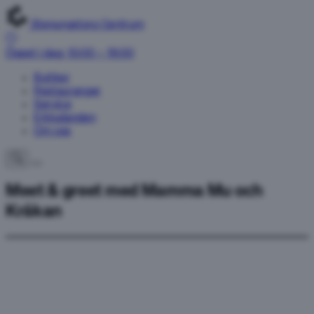
Stenungstorg Centrum
Öppet i dag: 10:00 – 19:00
Butiker
Restauranger
Service
Erbjudanden
Om oss
Meet & greet med Mamma Mu och
Kråkan