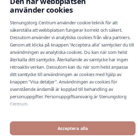
Den här webbplatsen
Hitta hit
använder cookies
Kontakt
Parkering
Stenungstorg Centrum använder cookie-teknik för att
Service
säkerställa att webbplatsen fungerar korrekt och säkert.
Bli en hyresgäst
Dessutom använder vi analytiska cookies från våra partners.
Nyhetsbrev
Hållbarhet
Genom att klicka på knappen ”Acceptera alla” samtycker du till
O
Feedback
användningen av analytiska cookies. Du kan när som helst
Cookiepolicy
återkalla ditt samtycke. Återkallande av samtycke har ingen
retroaktiv verkan. Dessutom kan du när som helst anpassa
Cityconportal
ditt samtycke till användningen av cookies med hjälp av
Dataskyddsbekrivning
knappen ”Visa detaljer”. Användningen av cookies för
A
ovanstående ändamål är kopplad till behandling av
Följ oss i social media
personuppgifter. Personuppgiftsansvarig är Stenungstorg
A
Centrum.
© Stenungstorg Centrum 2026. Drivs av Nextima.
P
Acceptera alla