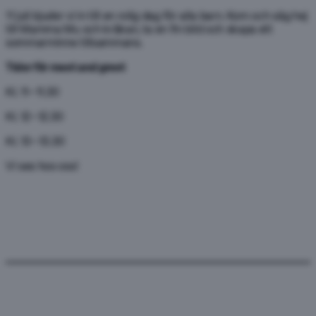
11 juli bjuder vi in till en rolig dag för alla barn. Kom och säg hej
till Mamma Mu och kråkan, ta en fin bild och skapa ett
sommarminne tillsammans.
Tider för meet and greet
Kl. 11–11.30
Kl. 12–12.30
Kl. 13–13.30
Vi ses hos oss!